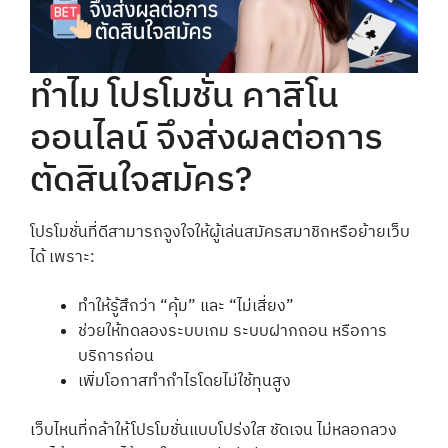
ทำไม โปรโมชั่น คาสิโน
ออนไลน์ จึงส่งผลต่อการ
ตัดสินใจสมัคร?
โปรโมชั่นที่ดีสามารถจูงใจให้ผู้เล่นสมัครสมาชิกหรือย้ายเว็บ
ได้ เพราะ:
ทำให้รู้สึกว่า “คุ้ม” และ “ไม่เสี่ยง”
ช่วยให้ทดลองระบบเกม ระบบฝากถอน หรือการ
บริการก่อน
เพิ่มโอกาสทำกำไรโดยไม่ใช้ทุนสูง
เว็บไหนที่กล้าให้โปรโมชั่นแบบโปร่งใส ชัดเจน ไม่หลอกลวง