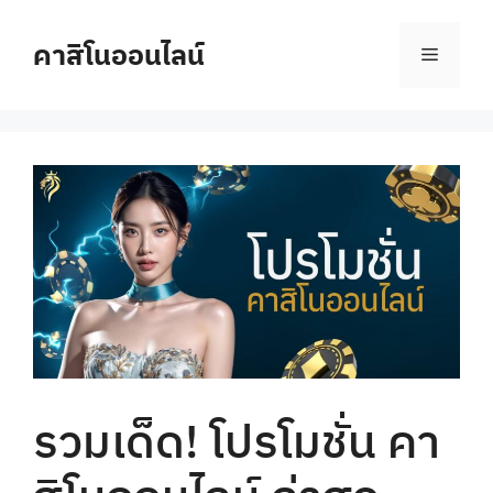
Skip
to
คาสิโนออนไลน์
Menu
content
รวมเด็ด! โปรโมชั่น คา