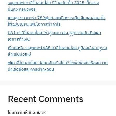
superbet คาสิโนออนไลน์ รีวิวฉบับเต็ม 2025 เว็บตรง
มั่นคง ครบวงจร
แจกสูตรบาคาร่า 789gbet เทคนิคการเดินเงินและอ่านเค้า
ไพ่ฉบับเซียน เพิ่มโอกาสทำกำไร
U31 คาสิโนออนไลน์ เข้าสู่ระบบ ประตูสู่ความบันเทิงและ
โอกาสทำเงิน
เริ่มต้นกับ sagame1688 คาสิโนออนไลน์ คู่มือฉบับสมบูรณ์
สำหรับมือใหม่
okคาสิโนออนไลน์ ปลอดภัยจริงไหม? ไขข้อข้องใจเรื่องความ
น่าเชื่อถือและการฝาก-ถอน
Recent Comments
ไม่มีความเห็นที่จะแสดง