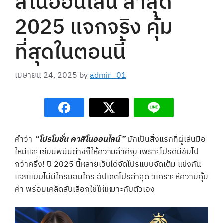
สิโนออนไลน์ ล่าสุด
2025 แจกจริง คุ้ม
ที่สุดในตอนนี้
เมษายน 24, 2025
by
admin_01
คำว่า
“โปรโมชั่น คาสิโนออนไลน์”
มักเป็นสิ่งแรกที่ผู้เล่นมือ
ใหม่และเซียนพนันต่างก็ให้ความสำคัญ เพราะโปรดีมีชัยไป
กว่าครึ่ง! ปี 2025 นี้หลายเว็บได้จัดโปรแบบจัดเต็ม แข่งกัน
แจกแบบไม่มีใครยอมใคร อัปเดตโปรล่าสุด วิเคราะห์ความคุ้ม
ค่า พร้อมเคล็ดลับเลือกใช้ให้เหมาะกับตัวเอง