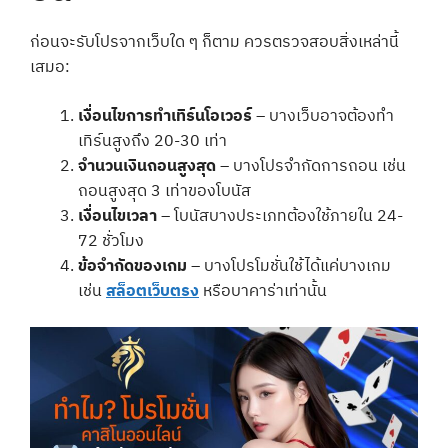
ก่อนจะรับโปรจากเว็บใด ๆ ก็ตาม ควรตรวจสอบสิ่งเหล่านี้
เสมอ:
เงื่อนไขการทำเทิร์นโอเวอร์
– บางเว็บอาจต้องทำ
เทิร์นสูงถึง 20-30 เท่า
จำนวนเงินถอนสูงสุด
– บางโปรจำกัดการถอน เช่น
ถอนสูงสุด 3 เท่าของโบนัส
เงื่อนไขเวลา
– โบนัสบางประเภทต้องใช้ภายใน 24-
72 ชั่วโมง
ข้อจำกัดของเกม
– บางโปรโมชั่นใช้ได้แค่บางเกม
เช่น
สล็อตเว็บตรง
หรือบาคาร่าเท่านั้น