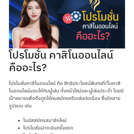
โปรโมชั่น คาสิโนออนไลน์
คืออะไร?
โปรโมชั่นคาสิโนออนไลน์ คือ สิทธิประโยชน์พิเศษที่เว็บคาสิ
โนออนไลน์มอบให้กับผู้เล่น ทั้งหน้าใหม่และผู้เล่นประจำ โดยมี
เป้าหมายเพื่อดึงดูดให้คนสมัครหรือเล่นต่อเนื่อง ซึ่งมีหลาย
รูปแบบ เช่น
โบนัสสมัครสมาชิกใหม่
โปรโมชั่นฝากเงินครั้งแรก