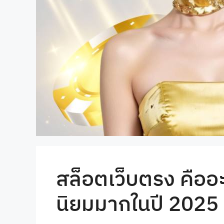
สล็อตเว็บตรง คืออะ
นิยมมากในปี 2025