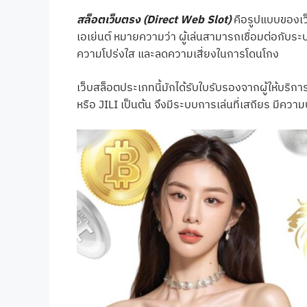
สล็อตเว็บตรง (Direct Web Slot)
คือรูปแบบของเว
เอเย่นต์ หมายความว่า ผู้เล่นสามารถเชื่อมต่อกับระบ
ความโปร่งใส และลดความเสี่ยงในการโดนโกง
เว็บสล็อตประเภทนี้มักได้รับใบรับรองจากผู้ให้บริ
หรือ JILI เป็นต้น จึงมีระบบการเล่นที่เสถียร มีคว