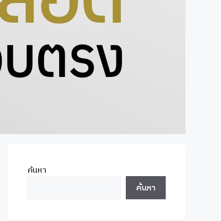
ค้นหา
ค้นหา