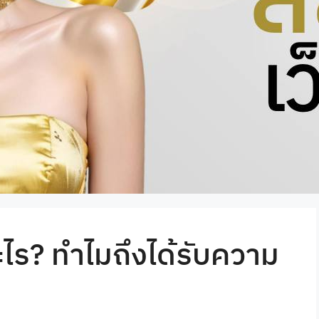
ไร? ทำไมถึงได้รับความ