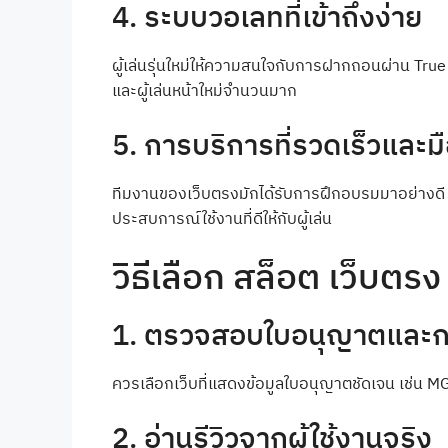
4. ระบบวอเลทที่เข้าถึงง่าย
ผู้เล่นรุ่นใหม่ให้ความสนใจกับการฝากถอนผ่าน True Wa
และผู้เล่นหน้าใหม่จำนวนมาก
5. การบริการที่รวดเร็วและม
ทีมงานของเว็บตรงมักได้รับการฝึกอบรมมาอย่างดี 
ประสบการณ์ใช้งานที่ดีให้กับผู้เล่น
วิธีเลือก สล็อต เว็บตรง ที
1. ตรวจสอบใบอนุญาตและก
ควรเลือกเว็บที่แสดงข้อมูลใบอนุญาตชัดเจน เช่น
2. อ่านรีวิวจากผู้ใช้งานจริง