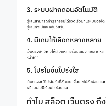
3. ระบบฝากถอนอัตโนมัติ
ผู้เล่นสามารถทำธุรกรรมได้รวดเร็วผ่านระบบออโต้
ผู้เล่นทั่วไปและกลุ่มวัยรุ่น
4. มีเกมให้เลือกหลากหลาย
เว็บตรงมักมีเกมให้เลือกหลายร้อยเกมจากหลากหลาย
หน้าเก่า
5. โปรโมชั่นโปร่งใส
เว็บตรงจะมีโปรโมชั่นที่ชัดเจน เงื่อนไขไม่ซับซ้อน แล
ฟรีแบบไม่มีเงื่อนไขซ่อนเร้น
ทำไม สล็อต เว็บตรง ถึ