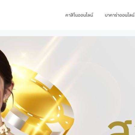
คาสิโนออนไลน์
บาคาร่าออนไลน์