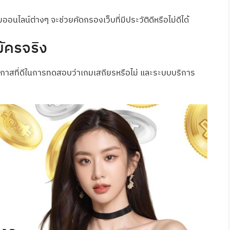
มออนไลน์ต่างๆ จะช่วยคัดกรองเว็บที่มีประวัติดีหรือไม่ดีได้
ัครจริง
โอกาสที่ดีในการทดสอบว่าเกมเสถียรหรือไม่ และระบบบริการ