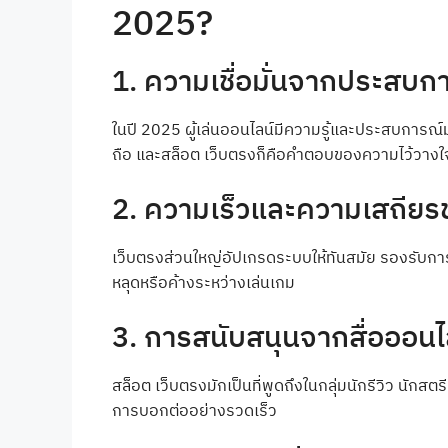
2025?
1. ความเชื่อมั่นจากประสบการ
ในปี 2025 ผู้เล่นออนไลน์มีความรู้และประสบการณ์มาก
ถือ และสล็อต เว็บตรงก็คือคำตอบของความไว้วางใจ
2. ความเร็วและความเสถีย
เว็บตรงส่วนใหญ่อัปเกรดระบบให้ทันสมัย รองรับการ
หลุดหรือค้างระหว่างเล่นเกม
3. การสนับสนุนจากสื่อออนไ
สล็อต เว็บตรงมักเป็นที่พูดถึงในกลุ่มนักรีวิว นักส
การบอกต่ออย่างรวดเร็ว