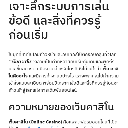
เจาะลึกระบบการเล่น
ข้อดี และสิ่งที่ควรรู้
ก่อนเริ่ม
ในยุคที่เทคโนโลยีก้าวหน้าและอินเทอร์เน็ตครอบคลุมทั่วโลก
“เว็บคาสิโน”
กลายเป็นคำที่หลายคนเริ่มคุ้นเคยและพูดถึง
มากขึ้นอย่างต่อเนื่อง แต่สำหรับใครที่ยังไม่แน่ใจว่า
เว็บ คาสิ
โนคืออะไร
และมีการทำงานอย่างไร เราจะพาคุณไปทำความ
เข้าใจแบบละเอียด พร้อมวิเคราะห์ข้อดีและสิ่งที่ควรรู้ก่อนจะ
ก้าวเข้าสู่โลกแห่งการเดิมพันออนไลน์
ความหมายของเว็บคาสิโน
เว็บคาสิโน (Online Casino)
คือแพลตฟอร์มออนไลน์ที่เปิด