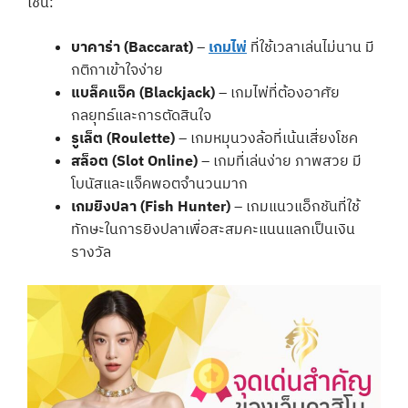
เช่น:
บาคาร่า (Baccarat)
–
เกมไพ่
ที่ใช้เวลาเล่นไม่นาน มี
กติกาเข้าใจง่าย
แบล็คแจ็ค (Blackjack)
– เกมไพ่ที่ต้องอาศัย
กลยุทธ์และการตัดสินใจ
รูเล็ต (Roulette)
– เกมหมุนวงล้อที่เน้นเสี่ยงโชค
สล็อต (Slot Online)
– เกมที่เล่นง่าย ภาพสวย มี
โบนัสและแจ็คพอตจำนวนมาก
เกมยิงปลา (Fish Hunter)
– เกมแนวแอ็กชันที่ใช้
ทักษะในการยิงปลาเพื่อสะสมคะแนนแลกเป็นเงิน
รางวัล