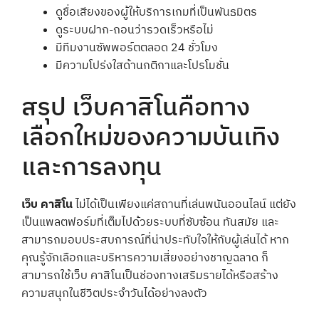
ดูชื่อเสียงของผู้ให้บริการเกมที่เป็นพันธมิตร
ดูระบบฝาก-ถอนว่ารวดเร็วหรือไม่
มีทีมงานซัพพอร์ตตลอด 24 ชั่วโมง
มีความโปร่งใสด้านกติกาและโปรโมชั่น
สรุป เว็บคาสิโนคือทาง
เลือกใหม่ของความบันเทิง
และการลงทุน
เว็บ คาสิโน
ไม่ได้เป็นเพียงแค่สถานที่เล่นพนันออนไลน์ แต่ยัง
เป็นแพลตฟอร์มที่เต็มไปด้วยระบบที่ซับซ้อน ทันสมัย และ
สามารถมอบประสบการณ์ที่น่าประทับใจให้กับผู้เล่นได้ หาก
คุณรู้จักเลือกและบริหารความเสี่ยงอย่างชาญฉลาด ก็
สามารถใช้เว็บ คาสิโนเป็นช่องทางเสริมรายได้หรือสร้าง
ความสนุกในชีวิตประจำวันได้อย่างลงตัว