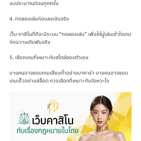
งบประมาณก่อนทุกครั้ง
4. ทดลองเล่นก่อนลงเงินจริง
เว็บ คาสิโนที่ดีจะมีระบบ “ทดลองเล่น” เพื่อให้ผู้เล่นเข้าใจเกม
ก่อนวางเดิมพันจริง
5. เลือกเกมที่เหมาะกับสไตล์ของตัวเอง
บางคนอาจชอบเกมเสี่ยงต่ำอย่างบาคาร่า บางคนอาจชอบ
เกมเร็วอย่างสล็อต ควรเลือกที่เหมาะกับจังหวะใจ