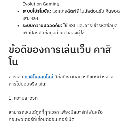
Evolution Gaming
ระบบโปรโมชั่น:
แจกเครดิตฟรี โบนัสต้อนรับ คืนยอด
เสีย ฯลฯ
ระบบความปลอดภัย:
ใช้ SSL และการเข้ารหัสข้อมูล
เพื่อป้องกันข้อมูลส่วนตัวของผู้ใช้
ข้อดีของการเล่นเว็บ คาสิ
โน
การเล่น
คาสิโนออนไลน์
มีข้อดีหลายอย่างที่แตกต่างจาก
การไปบ่อนจริง เช่น:
1. ความสะดวก
สามารถเล่นได้ทุกที่ทุกเวลา เพียงมีสมาร์ทโฟนหรือ
คอมพิวเตอร์ที่เชื่อมต่ออินเทอร์เน็ต