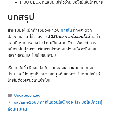
ระบบ UI/UX ทันสมัย เข้าใจง่าย มือใหม่เล่นได้สบาย
บทสรุป
สำหรับมือใหม่ที่กำลังมองหาเว็บ
คาสิโน
ที่ทั้งสะดวก
ปลอดภัย และใช้งานง่าย
123true คาสิโนออนไลน์
คือคำ
ตอบที่คุณควรลอง ไม่ว่าจะเป็นระบบ True Wallet การ
สมัครที่ไม่ยุ่งยาก หรือการฝากถอนที่ไวทันใจ พร้อมเกม
หลากหลายและโปรโมชันเพียบ
เริ่มต้นวันนี้ เพียงแค่สมัคร ทดลองเล่น และควบคุมงบ
ประมาณให้ดี คุณก็สามารถสนุกกับโลกคาสิโนออนไลน์ได้
โดยไม่ต้องเสี่ยงเกินจำเป็น
Categories
Uncategorized
sagame1668 คาสิโนออนไลน์ คืออะไร? มือใหม่ควรรู้
ก่อนเริ่มเล่น