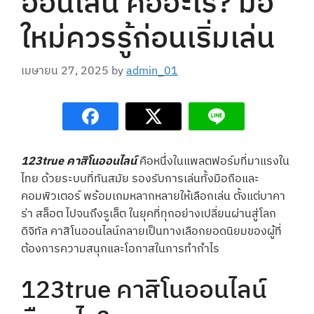
ออนไลน์ คืออะไร? มือ
ใหม่ควรรู้ก่อนเริ่มเล่น
เมษายน 27, 2025
by
admin_01
123true คาสิโนออนไลน์
คือหนึ่งในแพลตฟอร์มที่มาแรงใน
ไทย ด้วยระบบที่ทันสมัย รองรับการเล่นทั้งมือถือและ
คอมพิวเตอร์ พร้อมเกมหลากหลายให้เลือกเล่น ตั้งแต่บาคา
ร่า สล็อต ไปจนถึงรูเล็ต ในยุคที่ทุกอย่างเปลี่ยนผ่านสู่โลก
ดิจิทัล คาสิโนออนไลน์กลายเป็นทางเลือกยอดนิยมของผู้ที่
ต้องการความสนุกและโอกาสในการทำกำไร
123true คาสิโนออนไลน์