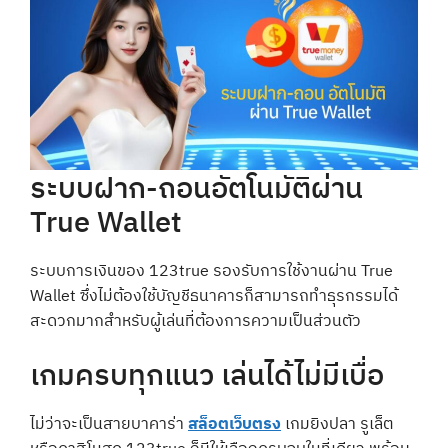
ระบบฝาก-ถอนอัตโนมัติผ่าน
True Wallet
ระบบการเงินของ 123true รองรับการใช้งานผ่าน True
Wallet ซึ่งไม่ต้องใช้บัญชีธนาคารก็สามารถทำธุรกรรมได้
สะดวกมากสำหรับผู้เล่นที่ต้องการความเป็นส่วนตัว
เกมครบทุกแนว เล่นได้ไม่มีเบื่อ
ไม่ว่าจะเป็นสายบาคาร่า
สล็อตเว็บตรง
เกมยิงปลา รูเล็ต