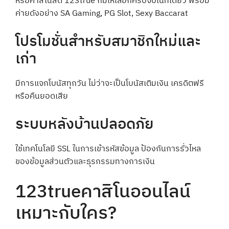
หรือคาสิโนสด 123true ก็มีให้เลือกครบจบในที่เดียว พร้อม
ค่ายดังอย่าง SA Gaming, PG Slot, Sexy Baccarat
โปรโมชั่นสำหรับสมาชิกใหม่และ
เก่า
มีการแจกโบนัสทุกวัน ไม่ว่าจะเป็นโบนัสเติมเงิน เครดิตฟรี
หรือคืนยอดเสีย
ระบบหลังบ้านปลอดภัย
ใช้เทคโนโลยี SSL ในการเข้ารหัสข้อมูล ป้องกันการรั่วไหล
ของข้อมูลส่วนตัวและธุรกรรมทางการเงิน
123trueคาสิโนออนไลน์
เหมาะกับใคร?