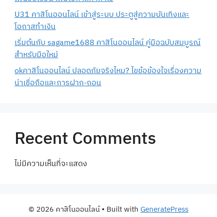
U31 คาสิโนออนไลน์ เข้าสู่ระบบ ประตูสู่ความบันเทิงและ
โอกาสทำเงิน
เริ่มต้นกับ sagame1688 คาสิโนออนไลน์ คู่มือฉบับสมบูรณ์
สำหรับมือใหม่
okคาสิโนออนไลน์ ปลอดภัยจริงไหม? ไขข้อข้องใจเรื่องความ
น่าเชื่อถือและการฝาก-ถอน
Recent Comments
ไม่มีความเห็นที่จะแสดง
© 2026 คาสิโนออนไลน์
• Built with
GeneratePress