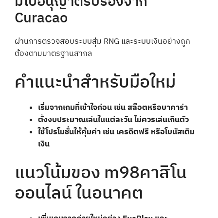
มีใบอนุญาตรับรองจาก
Curacao
ผ่านการตรวจสอบระบบสุ่ม RNG และระบบเงินอย่างถูก
ต้องตามมาตรฐานสากล
คำแนะนำสำหรับมือใหม่
เริ่มจากเกมที่เข้าใจก่อน เช่น สล็อตหรือบาคาร่า
ตั้งงบประมาณเล่นในแต่ละวัน ไม่ควรเล่นเกินตัว
ใช้โปรโมชั่นให้คุ้มค่า เช่น เครดิตฟรี หรือโบนัสเติม
เงิน
แนวโน้มของ m98คาสิโน
ออนไลน์ ในอนาคต