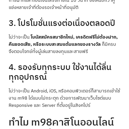
การฝากและถอนเงินเสร็จภายใน 10 วินาที ซึ่งเหนือกว่าคู่
แข่งหลายเจ้าที่ต้องรอเจ้าหน้าที่อนุมัติ
3. โปรโมชั่นแรงต่อเนื่องตลอดปี
ไม่ว่าจะเป็น
โบนัสสมัครสมาชิกใหม่, เครดิตฟรีไม่ต้องฝาก,
คืนยอดเสีย, หรือระบบสะสมแต้มแลกของรางวัล
ก็มีครบ
จึงตอบโจทย์ทั้งผู้เล่นสายลงทุนและสายฟรี
4. รองรับทุกระบบ ใช้งานได้ลื่น
ทุกอุปกรณ์
ไม่ว่าจะเป็น Android, iOS, หรือคอมพิวเตอร์ก็สามารถเข้าใช้
งาน m98 ได้แบบไม่กระตุก ด้วยการพัฒนาเว็บไซต์แบบ
Responsive และ Server ที่ตั้งอยู่ในสิงคโปร์
ทำไม m98คาสิโนออนไลน์