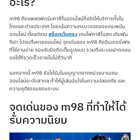
อะไร?
m98 คือแพลตฟอร์มคาสิโนออนไลน์ที่เปิดให้บริการทั้งใน
ไทยและต่างประเทศ โดยเน้นความครบวงจรของเกมพนัน
ออนไลน์ ตั้งแต่เกม
สล็อตเว็บตรง
เกมไพ่คาสิโนสด เดิมพัน
กีฬา ไปจนถึงหวยออนไลน์ จุดเด่นของ m98 คืออินเทอร์เฟซ
ที่ใช้งานง่าย รองรับมือถือเต็มรูปแบบ รวมถึงระบบฝากถอน
ออโต้ที่รวดเร็วภายในไม่กี่วินาที
นอกจากนี้ m98 ยังได้รับใบอนุญาตจากหน่วยงานเกม
ออนไลน์ระดับสากล ทำให้ผู้เล่นมั่นใจในความปลอดภัย และ
ความยุติธรรมของระบบ
จุดเด่นของ m98 ที่ทำให้ได้
รับความนิยม