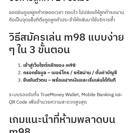
แอดมินดูแลลูกค้าตลอดเวลา ตอบไว ไม่ปล่อยให้ลูกค้ารอนาน
ถือเป็นจุดแข็งที่ดึงดูดลูกค้าประจำให้กลับมาใช้บริการซ้ำ
วิธีสมัครเล่น m98 แบบง่าย
ๆ ใน 3 ขั้นตอน
เข้าสู่เว็บไซต์หลักของ m98
กรอกข้อมูล – เบอร์โทร / รหัสผ่าน / ตั้งค่าบัญชี
ยืนยันตัวตน – พร้อมฝากเงินและเริ่มเล่นได้ทันที
ระบบรองรับทั้ง TrueMoney Wallet, Mobile Banking และ
QR Code เพื่ออำนวยความสะดวกสูงสุด
เกมแนะนำที่ห้ามพลาดบน
m98