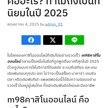
คืออะไร? ทำไมถึงเป็นที่
นิยมในปี 2025
พฤษภาคม 4, 2025
by
admin_01
ในโลกของคาสิโนออนไลน์ที่เติบโตอย่างรวดเร็ว
m98คาสิโน
ออนไลน์
กลายเป็นหนึ่งในชื่อที่ถูกพูดถึงมากที่สุดในปี 2025
ด้วยรูปแบบการให้บริการที่ทันสมัย ระบบที่เสถียร และเกม
เดิมพันครบทุกประเภท ไม่ว่าจะเป็นสล็อต บาคาร่า เกมยิง
ปลา หรือเดิมพันกีฬา แพลตฟอร์มนี้ได้รับความนิยมอย่าง
รวดเร็วในหมู่ผู้เล่นไทย ทั้งนักเดิมพันมือใหม่และมืออาชีพ
m98คาสิโนออนไลน์ คือ