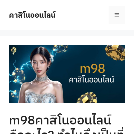
Skip
to
คาสิโนออนไลน์
Menu
content
m98คาสิโนออนไลน์