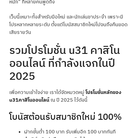
หนัก” ที่หลายคนพูดถึง
เว็บนี้เหมาะทั้งสำหรับมือใหม่ และนักเล่นขาประจำ เพราะมี
โปรหลากหลายระดับ ตั้งแต่โบนัสสมาชิกใหม่ไปจนถึงคืนยอด
เสียรายวัน
รวมโปรโมชั่น u31 คาสิโน
ออนไลน์ ที่กำลังแจกในปี
2025
เพื่อความเข้าใจง่าย เราได้จัดหมวดหมู่
โปรโมชั่นหลักของ
u31คาสิโนออนไลน์
ณ ปี 2025 ไว้ดังนี้
โบนัสต้อนรับสมาชิกใหม่ 100%
ฝากขั้นต่ำ 100 บาท รับเพิ่มอีก 100 บาททันที