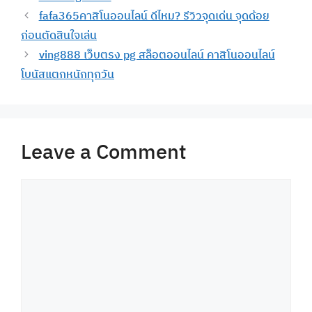
fafa365คาสิโนออนไลน์ ดีไหม? รีวิวจุดเด่น จุดด้อย
ก่อนตัดสินใจเล่น
ving888 เว็บตรง pg สล็อตออนไลน์ คาสิโนออนไลน์
โบนัสแตกหนักทุกวัน
Leave a Comment
Comment