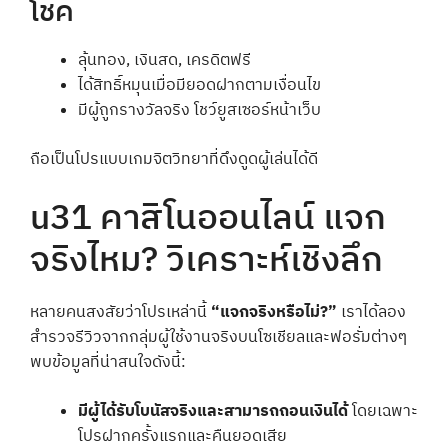
โชค
ลุ้นทอง, เงินสด, เครดิตฟรี
ได้สิทธิ์หมุนเมื่อมียอดฝากตามเงื่อนไข
มีผู้ถูกรางวัลจริง โชว์ยูสเซอร์หน้าเว็บ
ถือเป็นโปรแบบเกมจิตวิทยาที่ดึงดูดผู้เล่นได้ดี
u31 คาสิโนออนไลน์ แจก
จริงไหม? วิเคราะห์เชิงลึก
หลายคนสงสัยว่าโปรเหล่านี้
“แจกจริงหรือไม่?”
เราได้ลอง
สำรวจรีวิวจากกลุ่มผู้ใช้งานจริงบนโซเชียลและฟอรั่มต่างๆ
พบข้อมูลที่น่าสนใจดังนี้:
มีผู้ได้รับโบนัสจริงและสามารถถอนเงินได้
โดยเฉพาะ
โปรฝากครั้งแรกและคืนยอดเสีย