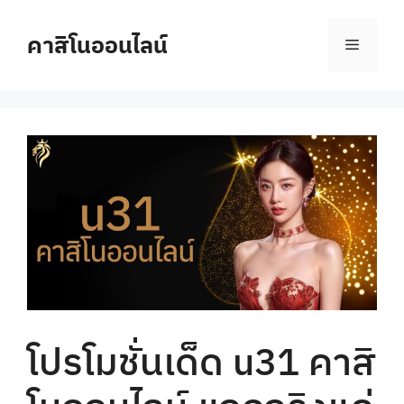
Skip
to
คาสิโนออนไลน์
Menu
content
โปรโมชั่นเด็ด u31 คาสิ