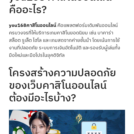
คืออะไร?
you168คาสิโนออนไลน์
คือแพลตฟอร์มเดิมพันออนไลน์
ครบวงจรที่ให้บริการเกมคาสิโนยอดนิยม เช่น บาคาร่า
สล็อต รูเล็ต ไฮโล และเกมสดจากค่ายชั้นนำ โดยเน้นการใช้
งานที่ปลอดภัย ระบบการเงินอัตโนมัติ และรองรับผู้เล่นทั้ง
มือใหม่และมือโปรในยุคดิจิทัล
โครงสร้างความปลอดภัย
ของเว็บคาสิโนออนไลน์
ต้องมีอะไรบ้าง?