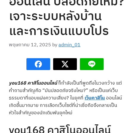
ออนไลน์ ปลอดภัยไหม?
เจาะระบบหลังบ้าน
และการเงินแบบโปร
พฤษภาคม 12, 2025
by
admin_01
you168 คาสิโนออนไลน์
ก็กำลังเป็นที่พูดถึงในวงกว้าง แต่
คำถามสำคัญคือ “มันปลอดภัยจริงไหม?” หรือเป็นแค่เว็บ
ธรรมดาที่แอบแฝงความเสี่ยง? ในยุคที่
เว็บคาสิโน
ออนไลน์
เกิดขึ้นมากมาย การเลือกเว็บไซต์ที่น่าเชื่อถือจึงกลายเป็น
หัวใจสำคัญของนักเดิมพันยุคใหม่
you168 คาสิโนออนไลน์