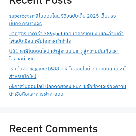
superbet คาสิโนออนไลน์ รีวิวฉบับเต็ม 2025 เว็บตรง
มั่นคง ครบวงจร
แจกสูตรบาคาร่า 789gbet เทคนิคการเดินเงินและอ่านเค้า
ไพ่ฉบับเซียน เพิ่มโอกาสทำกำไร
U31 คาสิโนออนไลน์ เข้าสู่ระบบ ประตูสู่ความบันเทิงและ
โอกาสทำเงิน
เริ่มต้นกับ sagame1688 คาสิโนออนไลน์ คู่มือฉบับสมบูรณ์
สำหรับมือใหม่
okคาสิโนออนไลน์ ปลอดภัยจริงไหม? ไขข้อข้องใจเรื่องความ
น่าเชื่อถือและการฝาก-ถอน
Recent Comments