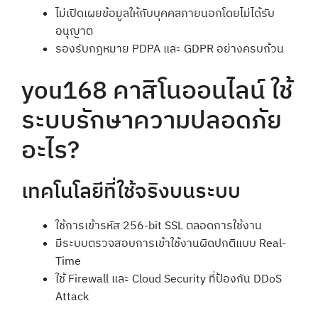
ไม่เปิดเผยข้อมูลให้กับบุคคลภายนอกโดยไม่ได้รับ
อนุญาต
รองรับกฎหมาย PDPA และ GDPR อย่างครบถ้วน
you168 คาสิโนออนไลน์ ใช้
ระบบรักษาความปลอดภัย
อะไร?
เทคโนโลยีที่ใช้จริงบนระบบ
ใช้การเข้ารหัส 256-bit SSL ตลอดการใช้งาน
มีระบบตรวจสอบการเข้าใช้งานผิดปกติแบบ Real-
Time
ใช้ Firewall และ Cloud Security ที่ป้องกัน DDoS
Attack